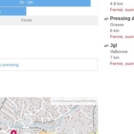
9h - 19h
4.8 km
Fermé, ouvr
h
Pressing 
Fermé
Grasse
6 km
Fermé, ouvr
Jgl
Valbonne
7 km
Fermé, ouvr
u pressing
© contributeurs OpenStreetMap