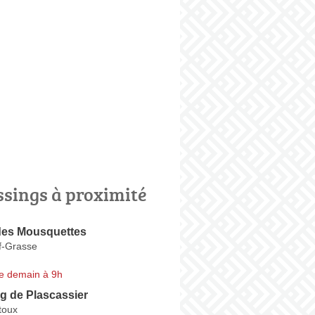
ssings à proximité
des Mousquettes
f-Grasse
e demain à 9h
g de Plascassier
toux