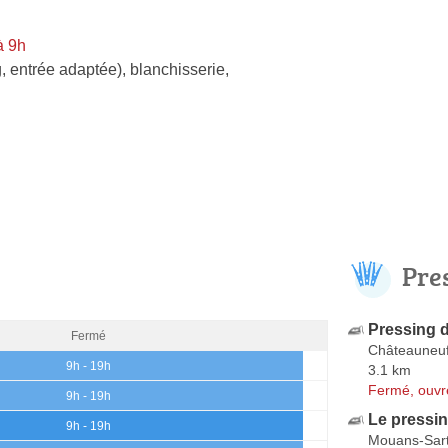
à 9h
, entrée adaptée)
,
blanchisserie
,
Pre
Pressing 
Fermé
Châteauneu
9h - 19h
3.1 km
Fermé, ouvr
9h - 19h
Le pressin
9h - 19h
Mouans-Sar