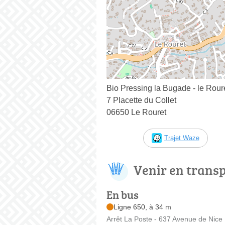
Bio Pressing la Bugade - le Rour
7 Placette du Collet
06650 Le Rouret
Trajet Waze
Venir en trans
En bus
Ligne 650, à 34 m
Arrêt La Poste - 637 Avenue de Nice