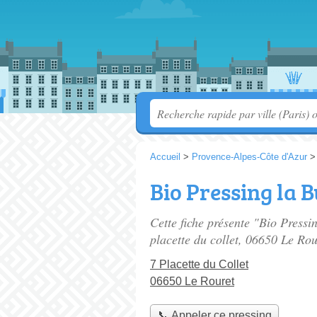
Accueil
>
Provence-Alpes-Côte d'Azur
Bio Pressing la B
Cette fiche présente "Bio Pressi
placette du collet
, 06650 Le Rou
7 Placette du Collet
06650 Le Rouret
📞 Appeler ce pressing