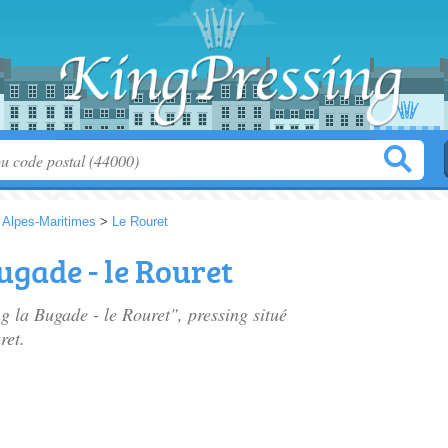
>
Alpes-Maritimes
>
Le Rouret
ugade - le Rouret
ng la Bugade - le Rouret", pressing situé
ret.