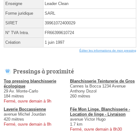
Enseigne
Leader Clean
Forme juridique
SARL
SIRET
39961072400029
N° TVA Intra.
FR66399610724
Création
1 juin 1997
Éditer les informations de mon pressing
Pressings à proximité
Top pressing blanchisserie
Blanchisserie Teinturerie de Gros
écologique
Cannes la Bocca 1234 Avenue
29 Av. Monte-Carlo
Anthony Dozol
184 mètres
260 mètres
Fermé, ouvre demain à 9h
Laverie Boccassienne
Fée Mon Linge. Blanchisserie -
avenue Michel Jourdan
Location de linge - Livraison
420 mètres
avenue Victor Hugo
Fermé, ouvre demain à 8h
1.7 km
Fermé, ouvre demain à 8h30