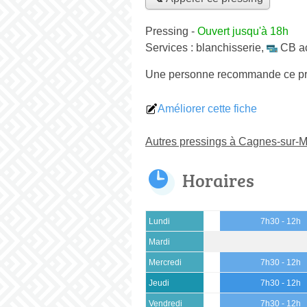
Pressing
-
Ouvert jusqu'à 18h
Services :
blanchisserie
,
CB a
Une personne
recommande
ce p
Améliorer cette fiche
Autres pressings à Cagnes-sur-M
Horaires
Lundi
7h30 - 12h
Mardi
Mercredi
7h30 - 12h
Jeudi
7h30 - 12h
Vendredi
7h30 - 12h