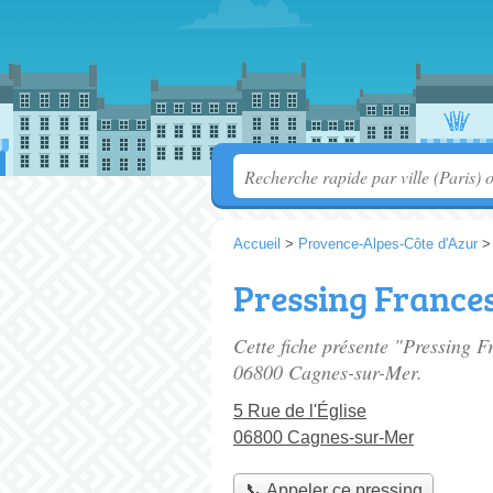
Accueil
>
Provence-Alpes-Côte d'Azur
Pressing France
Cette fiche présente "Pressing F
06800 Cagnes-sur-Mer.
5 Rue de l'Église
06800 Cagnes-sur-Mer
📞 Appeler ce pressing