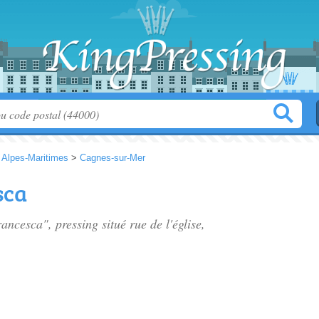
>
Alpes-Maritimes
>
Cagnes-sur-Mer
sca
rancesca", pressing situé
rue de l'église
,