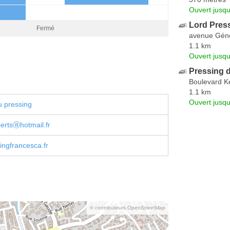
Ouvert jusqu
Lord Press
Fermé
avenue Géné
1.1 km
Ouvert jusqu
Pressing 
Boulevard 
1.1 km
Ouvert jusq
u pressing
ertsⓐhotmail.fr
ngfrancesca.fr
© contributeurs OpenStreetMap