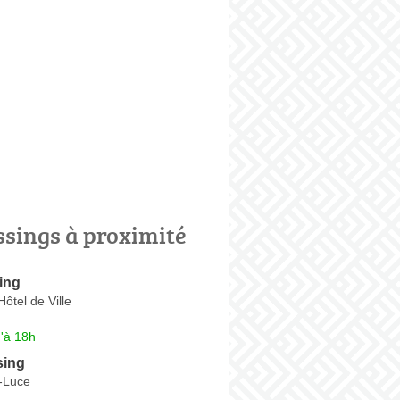
ssings à proximité
ing
ôtel de Ville
'à 18h
sing
e-Luce