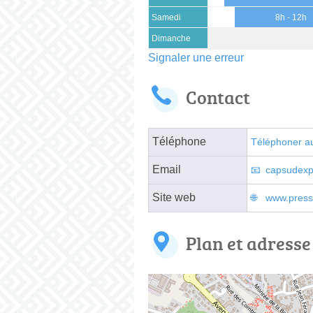
Samedi
8h - 12h
Dimanche
Signaler une erreur
Contact
Téléphone
Téléphoner a
Email
capsudexp
Site web
www.pressi
Plan et adresse