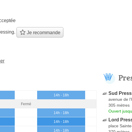
cceptée
ressing.
Je recommande
er
Pre
Sud Press
14h - 18h
avenue de l'H
Fermé
305 mètres
Ouvert jusqu
14h - 18h
Lord Pres
14h - 18h
place Saint
14h - 18h
370 mètres