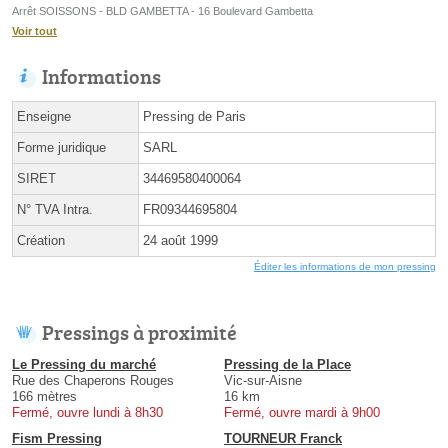
Arrêt SOISSONS - BLD GAMBETTA - 16 Boulevard Gambetta
Voir tout
Informations
Enseigne
Pressing de Paris
Forme juridique
SARL
SIRET
34469580400064
N° TVA Intra.
FR09344695804
Création
24 août 1999
Éditer les informations de mon pressing
Pressings à proximité
Le Pressing du marché
Pressing de la Place
Rue des Chaperons Rouges
Vic-sur-Aisne
166 mètres
16 km
Fermé, ouvre lundi à 8h30
Fermé, ouvre mardi à 9h00
Fism Pressing
TOURNEUR Franck