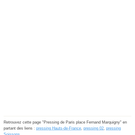
Retrouvez cette page "Pressing de Paris place Fernand Marquigny" en
partant des liens :
pressing Hauts-de-France
,
pressing 02
,
pressing
Soissons
.