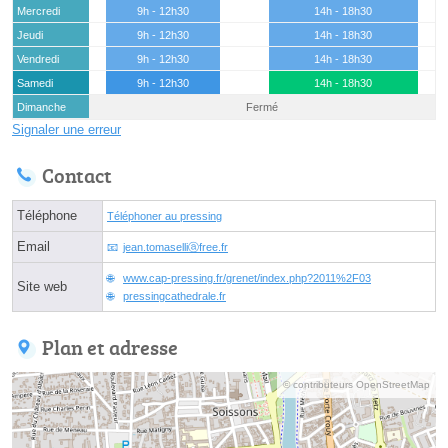
Mercredi
9h - 12h30
14h - 18h30
Jeudi
9h - 12h30
14h - 18h30
Vendredi
9h - 12h30
14h - 18h30
Samedi
9h - 12h30
14h - 18h30
Dimanche
Fermé
Signaler une erreur
Contact
Téléphone
Téléphoner au pressing
Email
jean.tomaselliⓐfree.fr
www.cap-pressing.fr/grenet/index.php?2011%2F03
Site web
pressingcathedrale.fr
Plan et adresse
© contributeurs OpenStreetMap