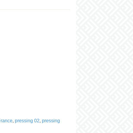
France
,
pressing 02
,
pressing