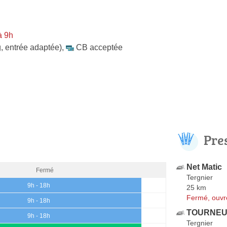
à 9h
, entrée adaptée)
,
CB acceptée
Pre
Net Matic
Fermé
Tergnier
9h - 18h
25 km
Fermé, ouvr
9h - 18h
TOURNEUR
9h - 18h
Tergnier