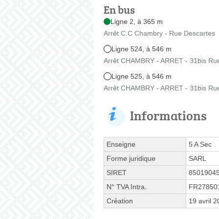
En bus
Ligne 2, à 365 m
Arrêt C.C Chambry - Rue Descartes
Ligne 524, à 546 m
Arrêt CHAMBRY - ARRET - 31bis Ru
Ligne 525, à 546 m
Arrêt CHAMBRY - ARRET - 31bis Ru
Informations
Enseigne
5 A Sec
Forme juridique
SARL
SIRET
8501904
N° TVA Intra.
FR27850
Création
19 avril 