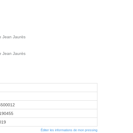
e Jean Jaurès
e Jean Jaurès
5500012
190455
2019
Éditer les informations de mon pressing