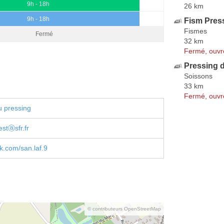
9h - 18h
26 km
9h - 18h
Fism Pres
Fismes
Fermé
32 km
Fermé, ouvr
Pressing d
Soissons
33 km
Fermé, ouvr
u pressing
estⓐsfr.fr
.com/san.laf.9
© contributeurs OpenStreetMap